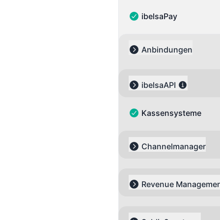
ibelsaPay
ibelsaPay - Funktionsfä
Anbindungen
Collapse group
ibelsaAPI
Expand group
Kassensysteme
Kassensysteme - Funkti
Channelmanager
Expand group
Revenue Manageme
Expand group