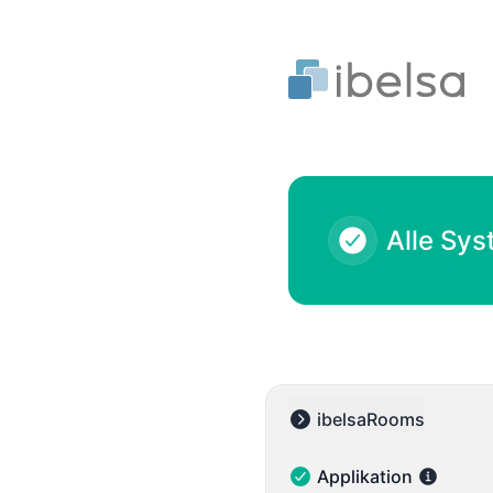
ibelsa - Geschichte beachten
Alle Sys
ibelsaRooms
Collapse group
Applikation
Applikation - Funktionsf