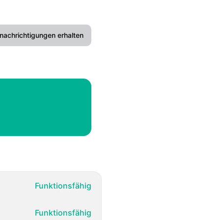
nachrichtigungen erhalten
E-Mail
Slack
Microsoft Teams
Discord
Google Chat
Webhook
Funktionsfähig
RSS
Funktionsfähig