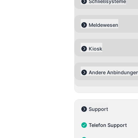
Schließsysteme
Expand group
Meldewesen
Expand group
Kiosk
Expand group
Andere Anbindunge
Expand group
Support
Collapse group
Telefon Support
Telefon Support - Funkt